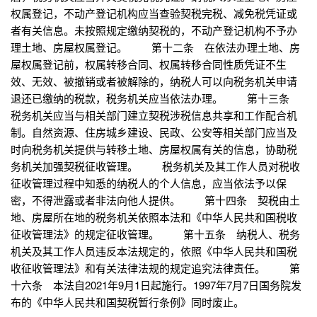
权属登记，不动产登记机构应当查验契税完税、减免税凭证或
者有关信息。未按照规定缴纳契税的，不动产登记机构不予办
理土地、房屋权属登记。 第十二条 在依法办理土地、房
屋权属登记前，权属转移合同、权属转移合同性质凭证不生
效、无效、被撤销或者被解除的，纳税人可以向税务机关申请
退还已缴纳的税款，税务机关应当依法办理。 第十三条
税务机关应当与相关部门建立契税涉税信息共享和工作配合机
制。自然资源、住房城乡建设、民政、公安等相关部门应当及
时向税务机关提供与转移土地、房屋权属有关的信息，协助税
务机关加强契税征收管理。 税务机关及其工作人员对税收
征收管理过程中知悉的纳税人的个人信息，应当依法予以保
密，不得泄露或者非法向他人提供。 第十四条 契税由土
地、房屋所在地的税务机关依照本法和《中华人民共和国税收
征收管理法》的规定征收管理。 第十五条 纳税人、税务
机关及其工作人员违反本法规定的，依照《中华人民共和国税
收征收管理法》和有关法律法规的规定追究法律责任。 第
十六条 本法自2021年9月1日起施行。1997年7月7日国务院发
布的《中华人民共和国契税暂行条例》同时废止。