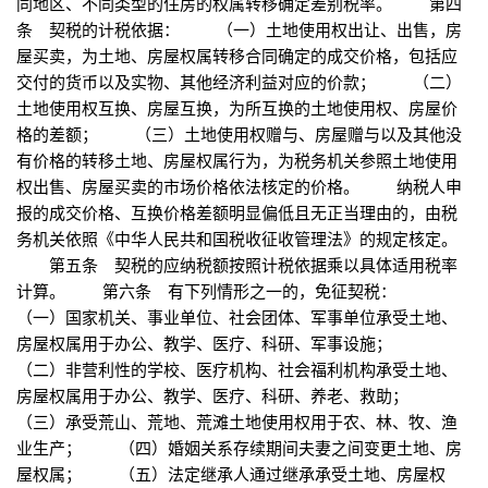
同地区、不同类型的住房的权属转移确定差别税率。 第四
条 契税的计税依据： （一）土地使用权出让、出售，房
屋买卖，为土地、房屋权属转移合同确定的成交价格，包括应
交付的货币以及实物、其他经济利益对应的价款； （二）
土地使用权互换、房屋互换，为所互换的土地使用权、房屋价
格的差额； （三）土地使用权赠与、房屋赠与以及其他没
有价格的转移土地、房屋权属行为，为税务机关参照土地使用
权出售、房屋买卖的市场价格依法核定的价格。 纳税人申
报的成交价格、互换价格差额明显偏低且无正当理由的，由税
务机关依照《中华人民共和国税收征收管理法》的规定核定。
第五条 契税的应纳税额按照计税依据乘以具体适用税率
计算。 第六条 有下列情形之一的，免征契税：
（一）国家机关、事业单位、社会团体、军事单位承受土地、
房屋权属用于办公、教学、医疗、科研、军事设施；
（二）非营利性的学校、医疗机构、社会福利机构承受土地、
房屋权属用于办公、教学、医疗、科研、养老、救助；
（三）承受荒山、荒地、荒滩土地使用权用于农、林、牧、渔
业生产； （四）婚姻关系存续期间夫妻之间变更土地、房
屋权属； （五）法定继承人通过继承承受土地、房屋权