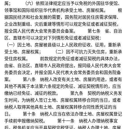
属； （六）依照法律规定应当予以免税的外国驻华使馆、
领事馆和国际组织驻华代表机构承受土地、房屋权属。 根
据国民经济和社会发展的需要，国务院对居民住房需求保障、
企业改制重组、灾后重建等情形可以规定免征或者减征契税，
报全国人民代表大会常务委员会备案。 第七条 省、自治
区、直辖市可以决定对下列情形免征或者减征契税：
（一）因土地、房屋被县级以上人民政府征收、征用，重新承
受土地、房屋权属； （二）因不可抗力灭失住房，重新承
受住房权属。 前款规定的免征或者减征契税的具体办法，
由省、自治区、直辖市人民政府提出，报同级人民代表大会常
务委员会决定，并报全国人民代表大会常务委员会和国务院备
案。 第八条 纳税人改变有关土地、房屋的用途，或者有
其他不再属于本法第六条规定的免征、减征契税情形的，应当
缴纳已经免征、减征的税款。 第九条 契税的纳税义务发
生时间，为纳税人签订土地、房屋权属转移合同的当日，或者
纳税人取得其他具有土地、房屋权属转移合同性质凭证的当
日。 第十条 纳税人应当在依法办理土地、房屋权属登记
手续前申报缴纳契税。 第十一条 纳税人办理纳税事宜
后，税务机关应当开具契税完税凭证。纳税人办理土地、房屋